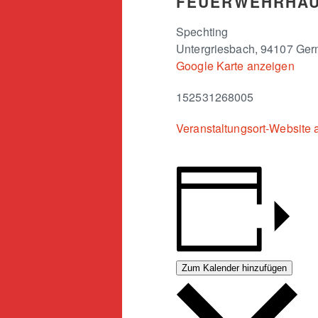
FEUERWEHRHA
Spechting
Untergriesbach
,
94107
Ger
Google Karte anzeigen
152531268005
Veranstaltungsort-Website 
Zum Kalender hinzufügen