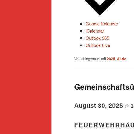
Google Kalender
iCalendar
Outlook 365
Outlook Live
Verschlagwortet mit
2025
,
Aktiv
Gemeinschafts
August 30, 2025
1
@
FEUERWEHRHA