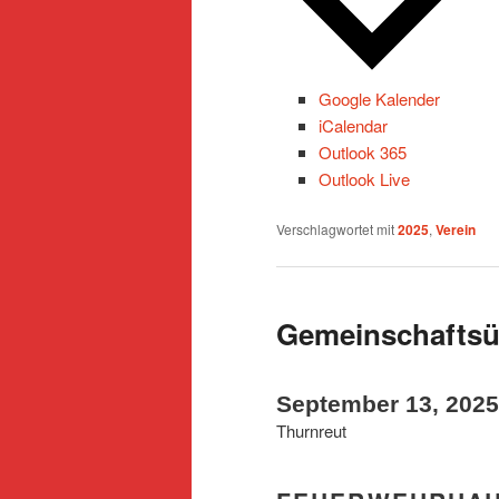
Google Kalender
iCalendar
Outlook 365
Outlook Live
Verschlagwortet mit
2025
,
Verein
Gemeinschafts
September 13, 202
Thurnreut