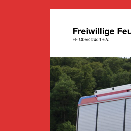
Zum
Zum
primären
sekundären
Inhalt
Inhalt
Freiwillige F
springen
springen
FF Oberötzdorf e.V.