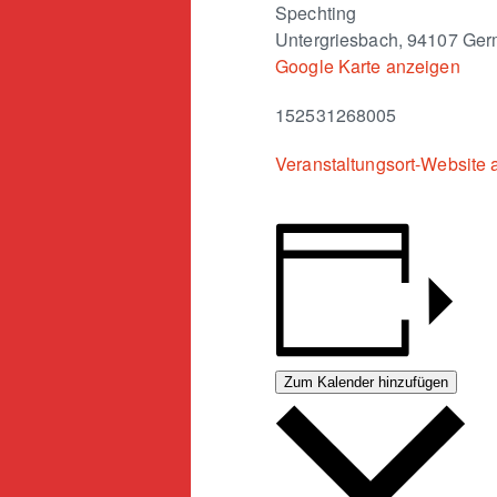
Spechting
Untergriesbach
,
94107
Ger
Google Karte anzeigen
152531268005
Veranstaltungsort-Website 
Zum Kalender hinzufügen