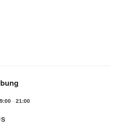
übung
9:00
21:00
–
US