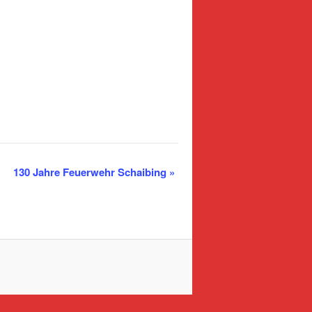
130 Jahre Feuerwehr Schaibing
»