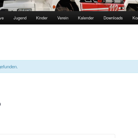
ve
Jugend
Kinder
Verein
Kalender
Downloads
Ko
gefunden.
0