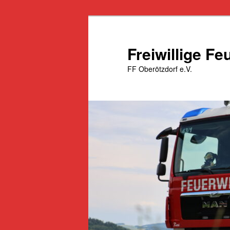
Zum
primären
Inhalt
Freiwillige F
springen
FF Oberötzdorf e.V.