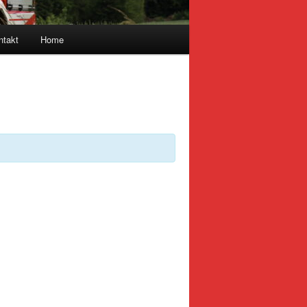
ntakt
Home