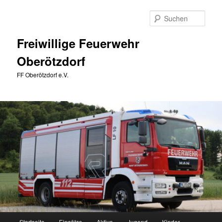
Zum
primären
Such
Inhalt
springen
Freiwillige Feuerwehr
Oberötzdorf
FF Oberötzdorf e.V.
Hauptmenü
Startseite
Einsätze
Aktive
Jugend
Kinder