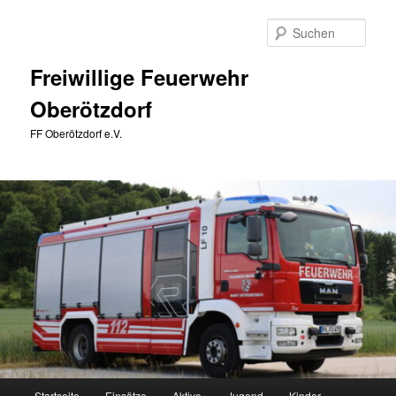
Zum
primären
Such
Inhalt
springen
Freiwillige Feuerwehr
Oberötzdorf
FF Oberötzdorf e.V.
Hauptmenü
Startseite
Einsätze
Aktive
Jugend
Kinder